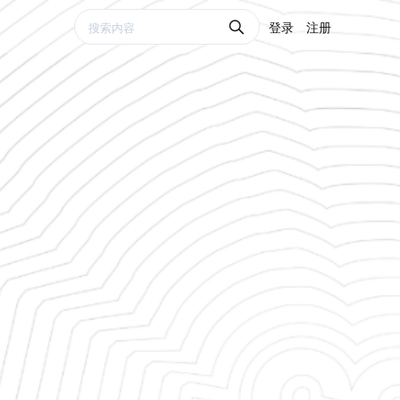
登录
注册